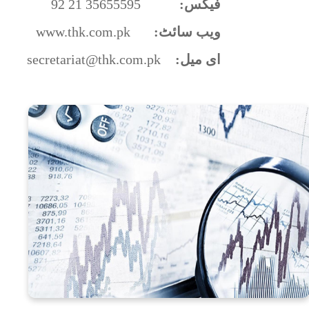
:فیکس
92 21 35655595
:ویب سائٹ
www.thk.com.pk
:ای میل
secretariat@thk.com.pk