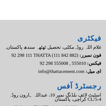
فیکٹری
.غلام اللہ روڈ, مکلی، تحصیل ٹھٹھہ سندھ پاکستان
:فون نمبرر
92 298 111 THATTA (111 842 882)
:فیکس
92 298 555008 , 555010
:ای میل
info@thattacement.com
رجسٹرڈ آفس
.اسٹیٹ لائف بلڈنگ نمبر 10، عبداللہ ہارون روڈ
کراچی، پاکستان CL/5-4