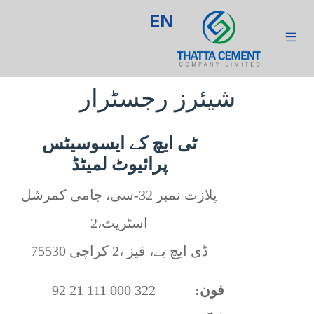
EN
شیئرز رجسٹرار
ٹی ایچ کے ایسوسیٹس
پرائیوٹ لمیٹڈ
پلازت نمبر 32-سی، جامی کمرشل
اسٹریٹ،2
ڈی ایچ یے، فیز ،2 کراچی 75530
:فون
92 21 111 000 322